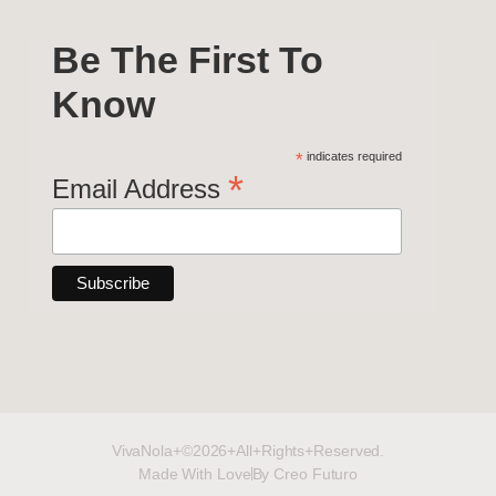
Be The First To
Know
*
indicates required
*
Email Address
VivaNola+©2026+All+Rights+Reserved.
Made With Love
By Creo Futuro