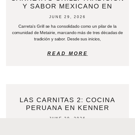
Y SABOR MEXICANO EN
JUNE 29, 2026
Carreta’s Grill se ha consolidado como un pilar de la
comunidad de Metairie, marcando más de tres décadas de
tradición y sabor. Desde sus inicios,
READ MORE
LAS CARNITAS 2: COCINA
PERUANA EN KENNER
JUNE 29, 2026
En el vibrante corredor de comida latina en 3712 Williams
Boulevard en Kenner, LA, la diversidad de sabores es