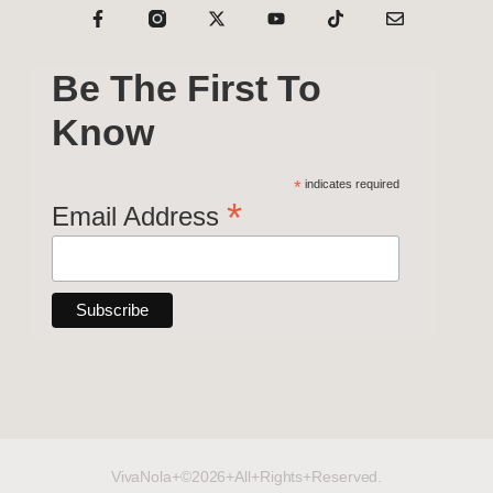
Be The First To
Know
*
indicates required
*
Email Address
VivaNola+©2026+All+Rights+Reserved.