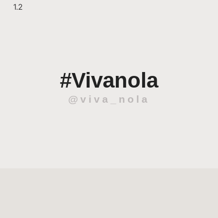
#Vivanola
@viva_nola