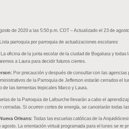
osto de 2020 a las 5:50 p.m. CDT – Actualizado el 23 de agosto
a parroquia por parroquia de actualizaciones escolares:
: La oficina de la junta escolar de la ciudad de Bogalusa y todas 
remos a Laura para decidir futuros cierres.
erson:
Por precaución y después de consultar con las agencias p
dministrativos de la Parroquia de Jefferson estarán cerrados el l
o de las tormentas tropicales Marco y Laura.
elas de la Parroquia de Lafourche llevarán a cabo el aprendizaj
n cerradas. Si ocurren cortes de energía, se cancelarán todas las
 Nueva Orleans:
Todas las escuelas católicas de la Arquidióces
 agosto. La orientación virtual programada para el lunes se re 