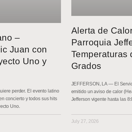
Alerta de Calo
ano –
Parroquia Jeff
ic Juan con
Temperaturas 
yecto Uno y
Grados
JEFFERSON, LA — El Servici
uiere perder. El evento latino
emitido un aviso de calor (He
 concierto y todos sus hits
Jefferson vigente hasta las 8
yecto Uno.
July 27, 2026