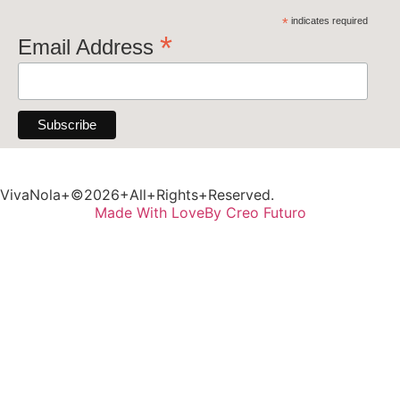
*
indicates required
*
Email Address
VivaNola+©2026+All+Rights+Reserved.
Made With Love
By Creo Futuro