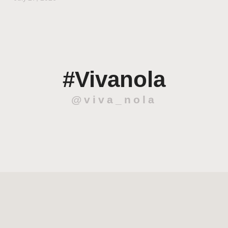
#Vivanola
@viva_nola