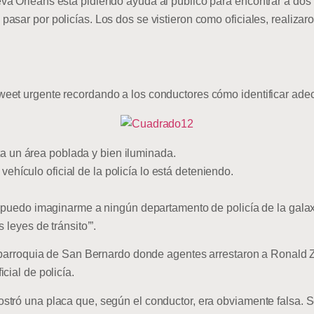
va Orleans está pidiendo ayuda al público para encontrar a do
sar por policías. Los dos se vistieron como oficiales, realizaron
et urgente recordando a los conductores cómo identificar adecu
ta un área poblada y bien iluminada.
vehículo oficial de la policía lo está deteniendo.
No puedo imaginarme a ningún departamento de policía de la gal
 leyes de tránsito’”.
la parroquia de San Bernardo donde agentes arrestaron a Ronald
cial de policía.
tró una placa que, según el conductor, era obviamente falsa. Seg