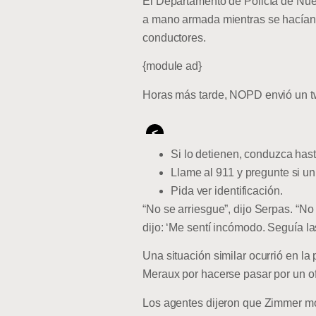
El Departamento de Policía de Nue
a mano armada mientras se hacían pa
conductores.
{module ad}
Horas más tarde, NOPD envió un twe
<
Si lo detienen, conduzca has
Llame al 911 y pregunte si un 
Pida ver identificación.
“No se arriesgue”, dijo Serpas. “
dijo: ‘Me sentí incómodo. Seguía las
Una situación similar ocurrió en 
Meraux por hacerse pasar por un ofi
Los agentes dijeron que Zimmer mos