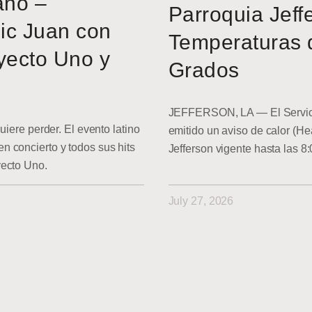
ano –
Parroquia Jeff
ic Juan con
Temperaturas 
yecto Uno y
Grados
JEFFERSON, LA — El Servici
uiere perder. El evento latino
emitido un aviso de calor (He
 concierto y todos sus hits
Jefferson vigente hasta las 8
yecto Uno.
July 27, 2026