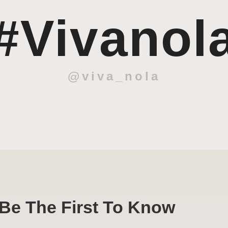
#Vivanol
@viva_nola
Be The First To Know