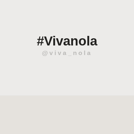
#Vivanola
@viva_nola