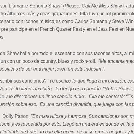
avor, Llámame Señorita Shaw” (
Please, Call Me Miss Shaw
tradu
atro álbumes más y otras grabaciones. Ella tuvo un rol prominen
escenario con íconos musicales como Carlos Santana y Steve W
mpre participa en el French Quarter Fest y en el Jazz Fest en Nu
os.
anda Shaw baila por todo el escenario con sus tacones altos, al 
jun con un poco de country, blues y rock-n-roll.
“Me encanta maqu
ositivas de ser una mujer joven en esta industria”.
scribir sus canciones?
“Yo escribo lo que llega a mi corazón, co
tan las tonterías también. Yo tengo una canción, “Rubio Sucio”, 
e y le dije: ‘tienes un lindo cabello rubio’. Ella me contestó: “E
anción sobre eso. Es una canción divertida, que juega con las p
 Dolly Parton.
“Es maravillosa y hermosa. Sus canciones son mu
 misma y es respetada por esto. Llegó en una era en donde en la
atando de hacer lo que ella hacía, crear su propio negocio y ten