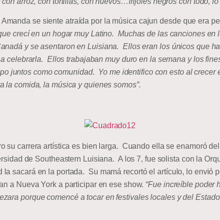
con arroz, con tortillas, con huevos…fríjoles negros con todo, lo
 Amanda se siente atraída por la música cajun desde que era 
rque crecí en un hogar muy Latino. Muchas de las canciones en 
anadá y se asentaron en Luisiana. Ellos eran los únicos que ha
n a celebrarla. Ellos trabajaban muy duro en la semana y los fin
 tiempo juntos como comunidad. Yo me identifico con esto al crece
a la comida, la música y quienes somos”.
 su carrera artística es bien larga. Cuando ella se enamoró del 
versidad de Southeastern Luisiana. A los 7, fue solista con la O
la sacará en la portada. Su mamá recortó el artículo, lo envió 
ban a Nueva York a participar en ese show.
“Fue increíble poder 
ezara porque comencé a tocar en festivales locales y del Esta