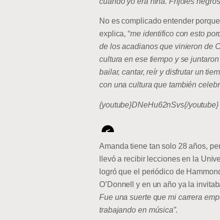
cuando yo era niña. Fríjoles negros 
No es complicado entender porque
explica, “
me identifico con esto po
de los acadianos que vinieron de C
cultura en ese tiempo y se juntaro
bailar, cantar, reír y disfrutar un
con una cultura que también celebr
{youtube}DNeHu62nSvs{/youtube}
<
Amanda tiene tan solo 28 años, pero
llevó a recibir lecciones en la Uni
logró que el periódico de Hammond 
O’Donnell y en un año ya la invita
Fue una suerte que mi carrera emp
trabajando en música”.