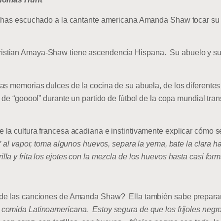
 has escuchado a la cantante americana Amanda Shaw tocar su vi
istian Amaya-Shaw tiene ascendencia Hispana. Su abuelo y s
as memorias dulces de la cocina de su abuela, de los diferentes
 de “gooool” durante un partido de fútbol de la copa mundial tran
a cultura francesa acadiana e instintivamente explicar cómo se c
s* al vapor, toma algunos huevos, separa la yema, bate la clara 
a y frita los ejotes con la mezcla de los huevos hasta casi formar
de las canciones de Amanda Shaw? Ella también sabe preparar 
comida Latinoamericana. Estoy segura de que los fríjoles negro