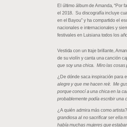
El último álbum de Amanda, “Por f
el 2018. Su discografía incluye cu
en el Bayou” y ha compartido el 
nacionales e internacionales y sie
festivales en Luisiana todos los añ
Vestida con un traje brillante, Am
de su violín y canta una canción ca
que soy una chica. Miro las cosas p
¿De dónde saca inspiración para e
alegre y que me hacen reír. Me gus
porque conocí a una chica en la call
probablemente podía escribir una c
¿A quién admira más como artista?
grandiosa al no sacrificar ser ella
había muchas mujeres que estaban tr