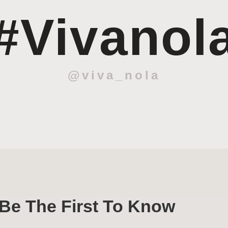
#Vivanol
@viva_nola
Be The First To Know