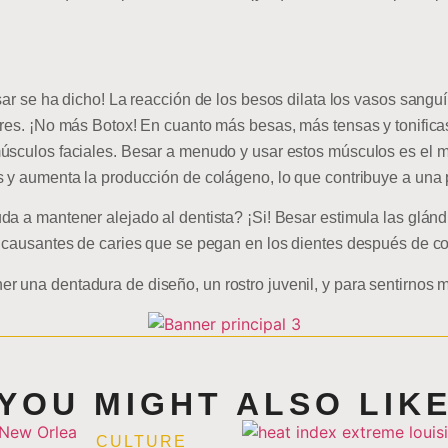
sar se ha dicho! La reacción de los besos dilata los vasos sangu
ores. ¡No más Botox! En cuanto más besas, más tensas y tonificas
sculos faciales. Besar a menudo y usar estos músculos es el mej
s y aumenta la producción de colágeno, lo que contribuye a una 
a a mantener alejado al dentista? ¡Si! Besar estimula las glándu
s causantes de caries que se pegan en los dientes después de c
 una dentadura de diseño, un rostro juvenil, y para sentirnos m
YOU MIGHT ALSO LIK
CULTURE