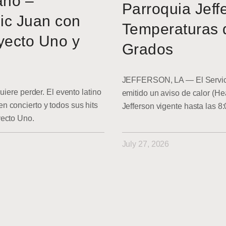
ano –
Parroquia Jeff
ic Juan con
Temperaturas 
yecto Uno y
Grados
JEFFERSON, LA — El Servici
uiere perder. El evento latino
emitido un aviso de calor (He
 concierto y todos sus hits
Jefferson vigente hasta las 8
yecto Uno.
July 27, 2026