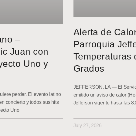
Alerta de Calo
ano –
Parroquia Jeff
ic Juan con
Temperaturas 
yecto Uno y
Grados
JEFFERSON, LA — El Servici
uiere perder. El evento latino
emitido un aviso de calor (He
 concierto y todos sus hits
Jefferson vigente hasta las 8
yecto Uno.
July 27, 2026