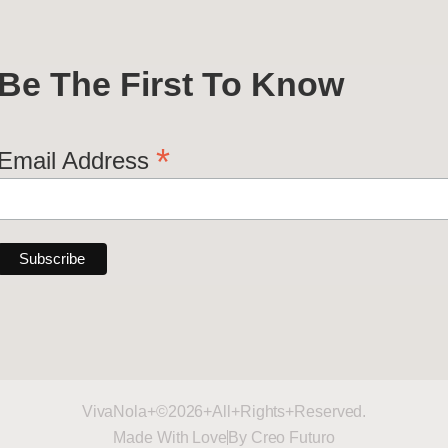
Be The First To Know
*
Email Address
VivaNola+©2026+All+Rights+Reserved.
Made With Love
By Creo Futuro