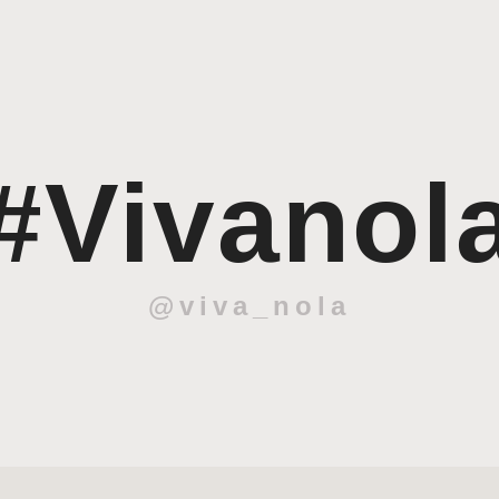
#Vivanol
@viva_nola