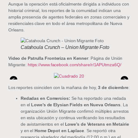
Aunque la operación está oficialmente dirigida a individuos con
historial criminal, los reportes de la comunidad indican una
amplia presencia de agentes federales en zonas comerciales y
residenciales clave en todo el área metropolitana de Nueva
Orleans.
Catahoula Crunch – Union Migrante Foto
Video de Patrulla Fronteriza en Kenner
: Página de Unión
Migrante:
https://www.facebook.com/share/r/1APUtmza6Q/
<
>
Los reportes coinciden con la mañana de hoy,
3 de diciembre
:
Redadas en Comercios:
Se ha reportado una redada
en el
Lowe’s de Elysian Fields en Nueva Orleans
. La
organización Unión Migrante confirmó múltiples arrestos
en esta ubicación y continua verificando los resultados
de avistamientos en el
Lowe’s de Veterans en Metairie
y en el
Home Depot en Laplace
. Se reportó otra
presencia alrededor del mediodía (12:00 p.m.) en el