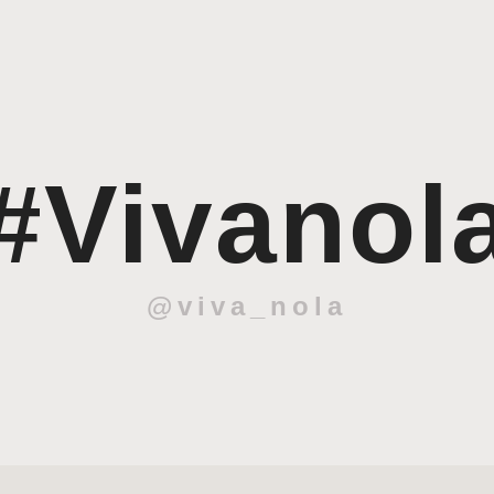
#Vivanol
@viva_nola