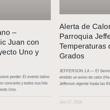
Alerta de Calo
ano –
Parroquia Jeff
ic Juan con
Temperaturas 
yecto Uno y
Grados
JEFFERSON, LA — El Servici
uiere perder. El evento latino
emitido un aviso de calor (He
 concierto y todos sus hits
Jefferson vigente hasta las 8
yecto Uno.
July 27, 2026