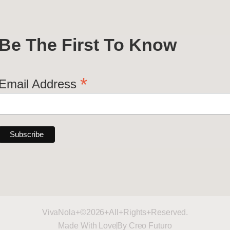
Be The First To Know
*
Email Address
VivaNola+©2026+All+Rights+Reserved.
Made With Love
By Creo Futuro