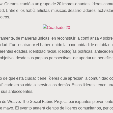
va Orleans reunió a un grupo de 20 impresionantes líderes comu
ad. Entre ellos había artistas, músicos, desarrolladores, activis
otros.
vamente, de maneras únicas, en reconstruir la confi anza y sobr
udad. Fue inspirador el haber tenido la oportunidad de entablar
erentes edades, identidad racial, ideologías políticas, anteceden
bjetivo, desde sus propias perspectivas, de aportar un benefic
igo de que esta ciudad tiene líderes que aprecian la comunidad 
fi cado en su vida al servir a los demás. Estos líderes tienen 
e sus antecedentes.
de Weave: The Social Fabric Project, participantes proveniente
 mayo. El evento atraerá cientos de líderes comunitarios, periodi