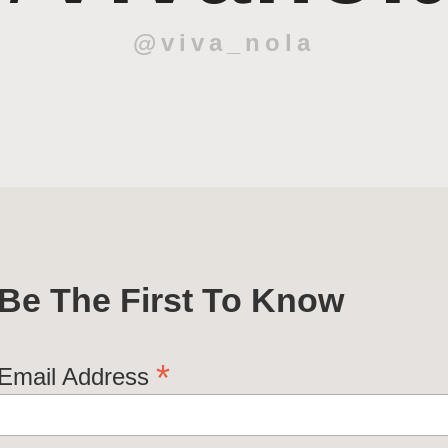
@viva_nola
Be The First To Know
*
Email Address