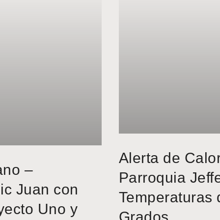
Alerta de Calo
ano –
Parroquia Jeff
ic Juan con
Temperaturas 
yecto Uno y
Grados