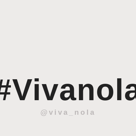
#Vivanol
@viva_nola