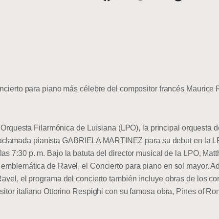
oncierto para piano más célebre del compositor francés Maurice R
esta Filarmónica de Luisiana (LPO), la principal orquesta de
 aclamada pianista GABRIELA MARTINEZ para su debut en la
las 7:30 p. m. Bajo la batuta del director musical de la LPO, 
s emblemática de Ravel, el Concierto para piano en sol mayor. A
 Ravel, el programa del concierto también incluye obras de los c
ositor italiano Ottorino Respighi con su famosa obra, Pines of R