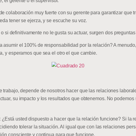
e, el gerente o el supervisor.
de colaboración muy fuerte con su gerente para garantizar que t
eda tener se ejerza, y se escuche su voz.
e, o si definitivamente no le gusta su actuar, surgen dos pregunta
a asumir el 100% de responsabilidad por la relación? A menudo,
na, y esperamos que sea el otro el que cambie.
e trabajo, depende de nosotros hacer que las relaciones labora
ctuar, su impacto y los resultados que obtenemos. No podemos s
¿Está usted dispuesto a hacer que la relación funcione? Si la 
cidiendo tolerar la situación. Al igual que con las relaciones pe
ción consciente y continua para que funcione.