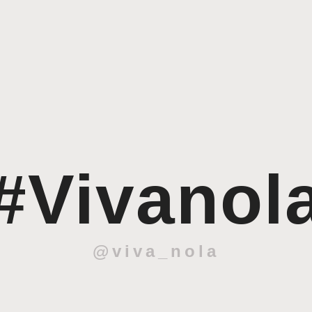
#Vivanol
@viva_nola