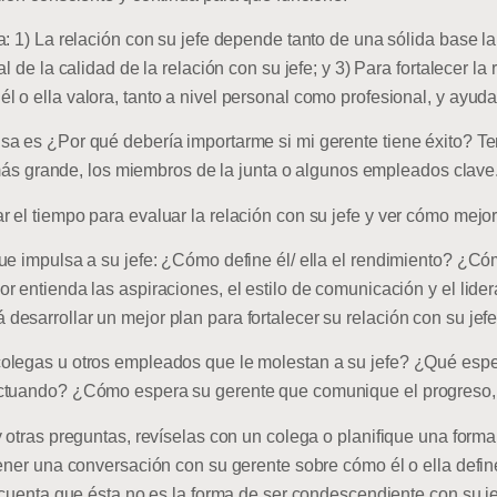
a: 1) La relación con su jefe depende tanto de una sólida base l
l de la calidad de la relación con su jefe; y 3) Para fortalecer la
o ella valora, tanto a nivel personal como profesional, y ayudar
sa es ¿Por qué debería importarme si mi gerente tiene éxito? T
e más grande, los miembros de la junta o algunos empleados clave
 el tiempo para evaluar la relación con su jefe y ver cómo mejor
ue impulsa a su jefe: ¿Cómo define él/ ella el rendimiento? ¿C
 entienda las aspiraciones, el estilo de comunicación y el lider
esarrollar un mejor plan para fortalecer su relación con su jefe
olegas u otros empleados que le molestan a su jefe? ¿Qué espe
ctuando? ¿Cómo espera su gerente que comunique el progreso, 
 otras preguntas, revíselas con un colega o planifique una form
ener una conversación con su gerente sobre cómo él o ella define
n cuenta que ésta no es la forma de ser condescendiente con su 