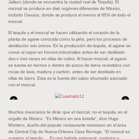
Jalisco (donde se encuentra la ciudad real de Tequila). El
mezcal se produce en diez regiones diferentes de México,
incluido Oaxaca, donde se produce al menos el 85% de todo el
mezcal.
El tequila y el mezcal se hacen utilizando el corazón de la
planta de agave conocida como la piña, pero los procesos de
destilación son únicos. En la producción de tequila, el agave se
cuece al vapor en hornos industriales antes de ser destilado
dos o tres veces en ollas de cobre. Al hacer mezcal, el agave
se tuesta en hornos o dentro de pozos de tierra revestidos con
rocas de lava, madera y carbón, antes de ser destilado en
ollas de barro. Esta es la fuente del sabor ahumado asociado
con el mezcal.
<
>
Muchos mexicanos te dirán que el mezcal, no el tequila, es el
orgullo de México. “Es México en una botella”, dice Hugo
Montero, dueño del popular restaurante mexicano en el área
de Central City de Nueva Orleans Casa Borrega. “El mezcal es
superior al tequila … Es una bebida artesanal, orgánica y