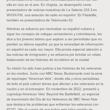
ella en vivo en el aire. En Virginia, se desempeñó como
presentadora de noticias matutinas de La Selecta 103.3 en
WVXX-FM, una estación de radio en español. En Filadelfia,
también es presentadora de Telemundo 62.
Mientras se esfuerza por neutralizar su español cubano y
sigue los consejos de colegas venezolanos y colombianos, les
dice a los jóvenes latinos que aspiran a ser periodistas que no
pierdan su idioma español, ya que la necesidad de información
en español es cada vez mayor. Ella presta especial atención a
las noticias de inmigración y se esfuerza por brindar un relato
balanceado de las historias de los latinos en la ciudad.
Su misión ha sido traer justicia a las historias de los veteranos
en los medios. Junto con NBC News, Bustamante creó la serie
de reportajes “American Vets”, donde ella y otros periodistas
de todo el país cubren temas que afectan a los veteranos en la
nación y en el extranjero. En noviembre de 2022, presentó y
coprodujo American Vets: Beyond the Battlefield, un especial
de transmisión del Día de los Veteranos de NBC News Now
que destaca los problemas que enfrentan los veteranos con
PTSD. “Me di cuenta de que había este falso sentido de