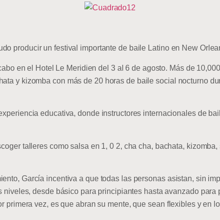
do producir un festival importante de baile Latino en New Orlea
 a cabo en el Hotel Le Meridien del 3 al 6 de agosto. Más de 10,00
hata y kizomba con más de 20 horas de baile social nocturno dura
 experiencia educativa, donde instructores internacionales de ba
scoger talleres como salsa en 1, 0 2, cha cha, bachata, kizomba, s
ento, García incentiva a que todas las personas asistan, sin imp
es niveles, desde básico para principiantes hasta avanzado para 
por primera vez, es que abran su mente, que sean flexibles y en lo