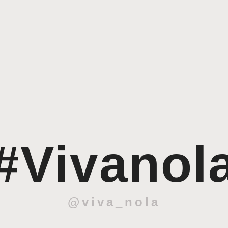
#Vivanol
@viva_nola