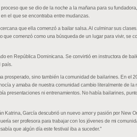
un proceso que se dio de la noche a la mañana para su fundador
o en el que se encontraba entre mudanzas.
cercana que ella comenzó a bailar salsa. Al culminar sus clases
Lo que comenzó como una búsqueda de un lugar para vivir, se co
o en República Dominicana. Se convirtió en instructora de bail
 país.
 ha prosperado, sino también la comunidad de bailarines. En el
conocía y amaba de nuestra comunidad cambio literalmente de la
bía presentaciones ni entrenamientos. No había bailarines, punt
án Katrina, García descubrió un nuevo amor y pasión por New 
ría ser profesora para trabajar con los jóvenes de mi comunidad
abía que algún día este festival iba a suceder.”