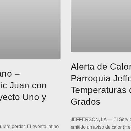
Alerta de Calo
ano –
Parroquia Jeff
ic Juan con
Temperaturas 
yecto Uno y
Grados
JEFFERSON, LA — El Servici
uiere perder. El evento latino
emitido un aviso de calor (He