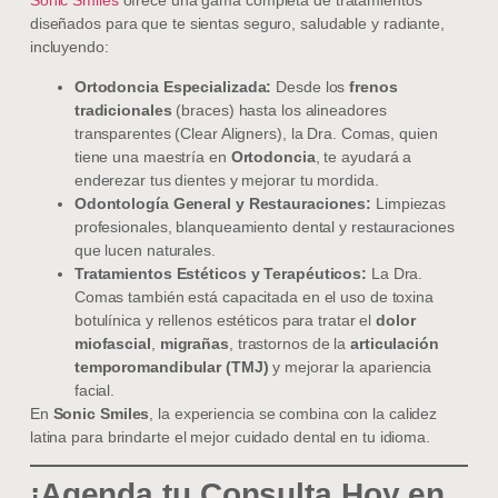
Sonic Smiles
ofrece una gama completa de tratamientos
diseñados para que te sientas seguro, saludable y radiante,
incluyendo:
Ortodoncia Especializada:
Desde los
frenos
tradicionales
(braces) hasta los alineadores
transparentes (Clear Aligners), la Dra. Comas, quien
tiene una maestría en
Ortodoncia
, te ayudará a
enderezar tus dientes y mejorar tu mordida.
Odontología General y Restauraciones:
Limpiezas
profesionales, blanqueamiento dental y restauraciones
que lucen naturales.
Tratamientos Estéticos y Terapéuticos:
La Dra.
Comas también está capacitada en el uso de toxina
botulínica y rellenos estéticos para tratar el
dolor
miofascial
,
migrañas
, trastornos de la
articulación
temporomandibular (TMJ)
y mejorar la apariencia
facial.
En
Sonic Smiles
, la experiencia se combina con la calidez
latina para brindarte el mejor cuidado dental en tu idioma.
¡Agenda tu Consulta Hoy en