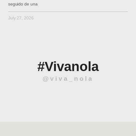
seguido de una
July 27, 2026
#Vivanola
@viva_nola