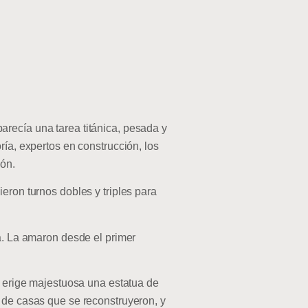
recía una tarea titánica, pesada y
ría, expertos en construcción, los
ión.
eron turnos dobles y triples para
ia. La amaron desde el primer
e erige majestuosa una estatua de
s de casas que se reconstruyeron, y