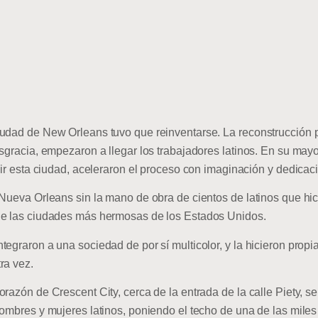
udad de New Orleans tuvo que reinventarse. La reconstrucción pa
sgracia, empezaron a llegar los trabajadores latinos. En su mayo
uir esta ciudad, aceleraron el proceso con imaginación y dedicac
Nueva Orleans sin la mano de obra de cientos de latinos que hici
de las ciudades más hermosas de los Estados Unidos.
egraron a una sociedad de por sí multicolor, y la hicieron prop
ra vez.
razón de Crescent City, cerca de la entrada de la calle Piety, s
hombres y mujeres latinos, poniendo el techo de una de las mile