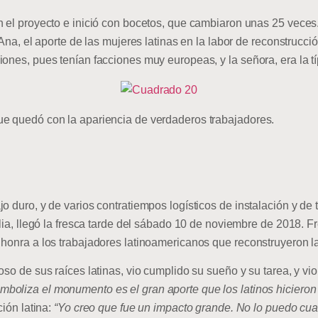
 el proyecto e inició con bocetos, que cambiaron unas 25 veces. A
 Ana, el aporte de las mujeres latinas en la labor de reconstrucc
iones, pues tenían facciones muy europeas, y la señora, era la t
ue quedó con la apariencia de verdaderos trabajadores.
jo duro, y de varios contratiempos logísticos de instalación y d
alia, llegó la fresca tarde del sábado 10 de noviembre de 2018. F
 honra a los trabajadores latinoamericanos que reconstruyeron la
oso de sus raíces latinas, vio cumplido su sueño y su tarea, y vio
imboliza el monumento es el gran aporte que los latinos hicieron 
ción latina:
“Yo creo que fue un impacto grande. No lo puedo cuant