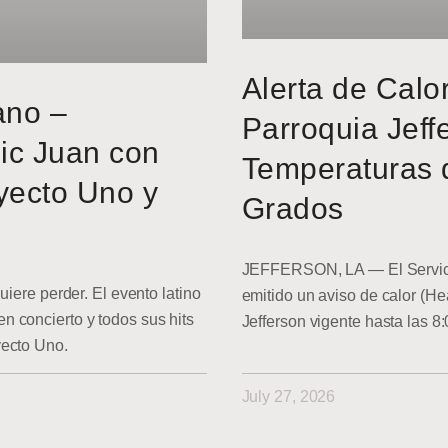
Alerta de Calo
ano –
Parroquia Jeff
ic Juan con
Temperaturas 
yecto Uno y
Grados
JEFFERSON, LA — El Servici
uiere perder. El evento latino
emitido un aviso de calor (He
 concierto y todos sus hits
Jefferson vigente hasta las 8
yecto Uno.
July 27, 2026