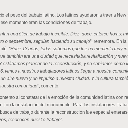
ó el peso del trabajo latino. Los latinos ayudaron a traer a New
 ese momento eran las condiciones de trabajo.
enían una ética de trabajo increíble. Diez, doce, catorce horas; m
sto o septiembre, seguían haciendo su trabajo
”, rememora. En la
entó:
“Hace 13 años, todos sabemos que fue un momento muy int
 que también era una ciudad que necesitaba revitalización y nu
 Y estábamos planeando la reconstucción, y no sabíamos cómo ib
6, vimos a nuestros trabajadores latinos llegar a nuestra comun
 un aire nuevo y un impulso a nuestra ciudad. Y la cultura tam
e nuestra comunidad”
, comentó.
ontento al constatar de la emoción de la comunidad latina con re
 con la instalación del monumento. Para los instaladores, traba
usca de trabajo durante la reconstrucción fue especial enterar
ros, reconocen nuestro trabajo”.