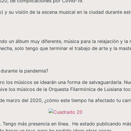
2020, de complicaciones por Covid-19.
y su visión de la escena musical en la ciudad durante est
do un álbum muy diferente, música para la relajación y la
 hecha, solo tengo que terminar el trabajo de arte y la ma
s durante la pandemia?
ero los músicos se idearán una forma de salvaguardarla. N
lusive los músicos de la Orquesta Filarmónica de Luisiana t
de marzo del 2020, ¿cómo este tiempo ha afectado tu carr
s. Tengo más presencia en línea. He estado publicando más
o hacer un tour, pero he podido idear otras cosas.