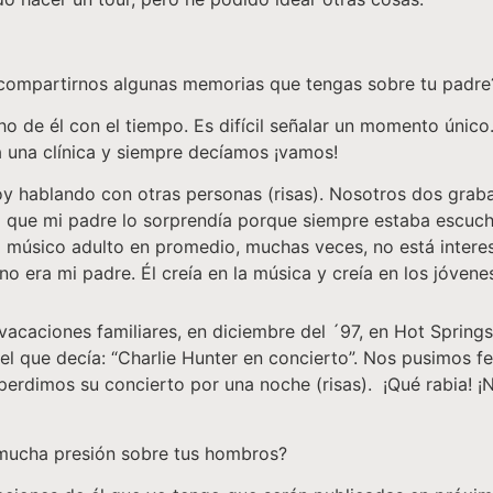
compartirnos algunas memorias que tengas sobre tu padre
 de él con el tiempo. Es difícil señalar un momento único
a una clínica y siempre decíamos ¡vamos!
y hablando con otras personas (risas). Nosotros dos grab
o que mi padre lo sorprendía porque siempre estaba escuch
El músico adulto en promedio, muchas veces, no está inter
 no era mi padre. Él creía en la música y creía en los jóve
 vacaciones familiares, en diciembre del ´97, en Hot Spring
ue decía: “Charlie Hunter en concierto”. Nos pusimos felic
 perdimos su concierto por una noche (risas). ¡Qué rabia!
 mucha presión sobre tus hombros?