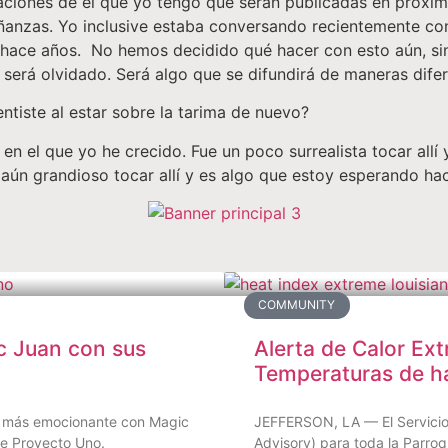
abaciones de él que yo tengo que serán publicadas en pró
eñanzas. Yo inclusive estaba conversando recientemente c
hace años. No hemos decidido qué hacer con esto aún, sin
será olvidado. Será algo que se difundirá de maneras difer
tiste al estar sobre la tarima de nuevo?
 en el que yo he crecido. Fue un poco surrealista tocar all
 aún grandioso tocar allí y es algo que estoy esperando hac
COMMUNITY
c Juan con sus
Alerta de Calor Ext
Temperaturas de h
ino más emocionante con Magic
JEFFERSON, LA — El Servicio 
de Proyecto Uno.
Advisory) para toda la Parroq