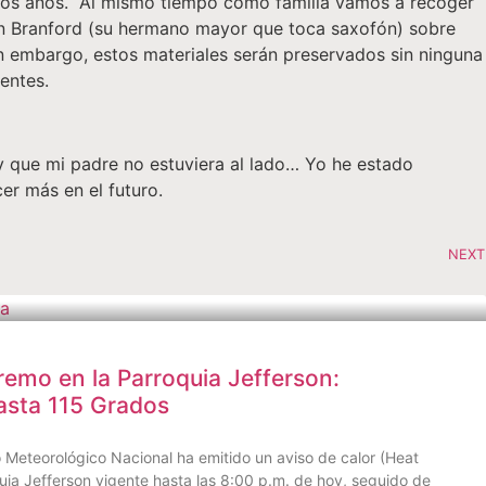
ximos años. Al mismo tiempo como familia vamos a recoger
on Branford (su hermano mayor que toca saxofón) sobre
 embargo, estos materiales serán preservados sin ninguna
entes.
í y que mi padre no estuviera al lado… Yo he estado
er más en el futuro.
NEXT
remo en la Parroquia Jefferson:
asta 115 Grados
Meteorológico Nacional ha emitido un aviso de calor (Heat
uia Jefferson vigente hasta las 8:00 p.m. de hoy, seguido de