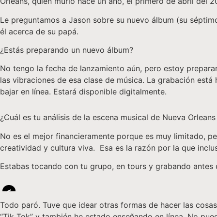
Orleans, quien murió hace un año, el primero de abril del 
Le preguntamos a Jason sobre su nuevo álbum (su séptimo) 
él acerca de su papá.
¿Estás preparando un nuevo álbum?
No tengo la fecha de lanzamiento aún, pero estoy preparan
las vibraciones de esa clase de música. La grabación está
bajar en línea. Estará disponible digitalmente.
¿Cuál es tu análisis de la escena musical de Nueva Orlean
No es el mejor financieramente porque es muy limitado, p
creatividad y cultura viva. Esa es la razón por la que inc
Estabas tocando con tu grupo, en tours y grabando antes 
<
Todo paró. Tuve que idear otras formas de hacer las cosa
“Tik Tok” y también he estado enseñando en línea. No pued