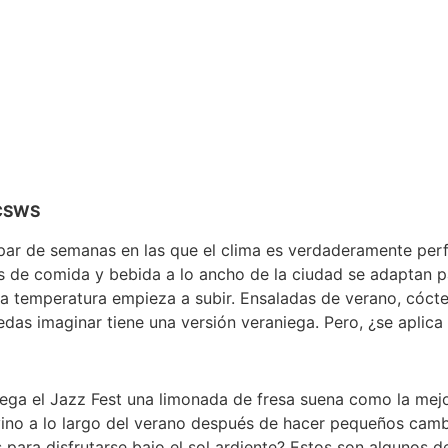
, CSWS
par de semanas en las que el clima es verdaderamente perf
s de comida y bebida a lo ancho de la ciudad se adaptan p
a temperatura empieza a subir. Ensaladas de verano, cócte
as imaginar tiene una versión veraniega. Pero, ¿se aplica
ega el Jazz Fest una limonada de fresa suena como la mejo
vino a lo largo del verano después de hacer pequeños camb
s para disfrutarse bajo el sol ardiente? Estos son algunos 