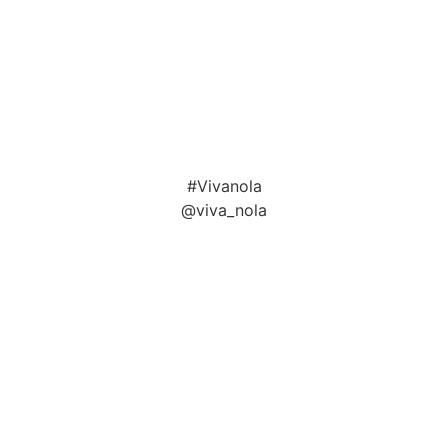
#Vivanola
@viva_nola