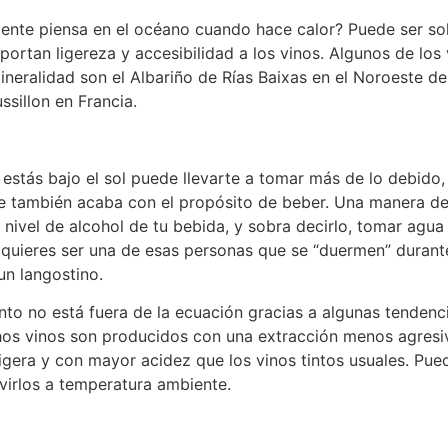
ente piensa en el océano cuando hace calor? Puede ser sol
portan ligereza y accesibilidad a los vinos. Algunos de los
ineralidad son el Albariño de Rías Baixas en el Noroeste de
ssillon en Francia.
estás bajo el sol puede llevarte a tomar más de lo debido
ue también acaba con el propósito de beber. Una manera de
l nivel de alcohol de tu bebida, y sobra decirlo, tomar agu
o quieres ser una de esas personas que se “duermen” durante
un langostino.
tinto no está fuera de la ecuación gracias a algunas tenden
chos vinos son producidos con una extracción menos agresiva
igera y con mayor acidez que los vinos tintos usuales. Pue
rvirlos a temperatura ambiente.