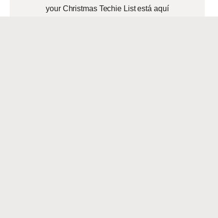
your Christmas Techie List está aquí
para ayudarte a comprar de forma
inteligente para las fiestas y actualizar
tu
READ MORE