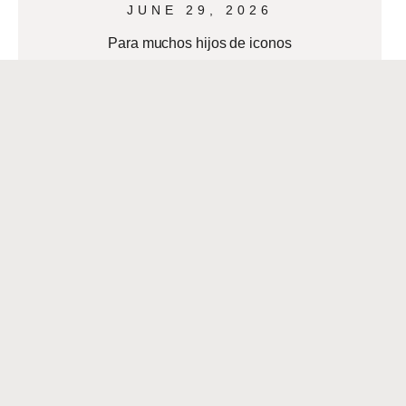
JUNE 29, 2026
Para muchos hijos de iconos
culinarios, la cocina puede sentirse
menos como un santuario y más como
una sombra. Para el Chef Adolfo
García, Jr.,
READ MORE