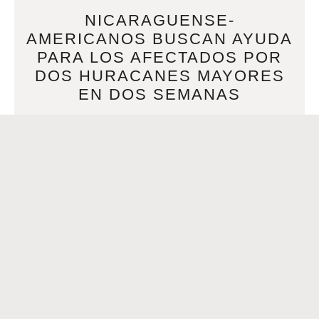
NICARAGUENSE-
AMERICANOS BUSCAN AYUDA
PARA LOS AFECTADOS POR
DOS HURACANES MAYORES
EN DOS SEMANAS
NOVEMBER 17, 2020
Por Nicondra Norwood | Noviembre 17, 2020 at 1:07 PM
CST – Actualizado Noviembre17 at 1:07 PMNEW ORLEANS
(WVUE) Tan solo dos semanas después de
READ MORE