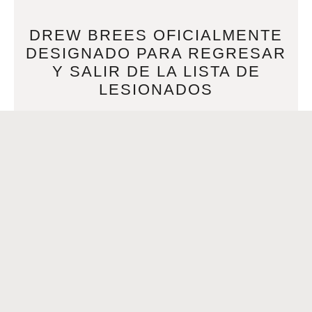
DREW BREES OFICIALMENTE
DESIGNADO PARA REGRESAR
Y SALIR DE LA LISTA DE
LESIONADOS
DECEMBER 17, 2020
Drew Brees oficialmente designado para regresar y salir de
la lista de lesionados Por Sean Fazende | 16 de diciembre
de 2020 a las 4:04 PM CST –
READ MORE