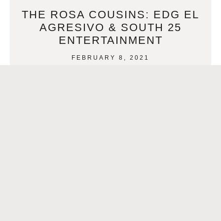
THE ROSA COUSINS: EDG EL
AGRESIVO & SOUTH 25
ENTERTAINMENT
FEBRUARY 8, 2021
The Rosa Cousins: EDG El Agresivo & South 25
Entertainment By Cody Downey Click aqui para español-
> Los primos Rosa: EDG El Agresivo y South
READ MORE