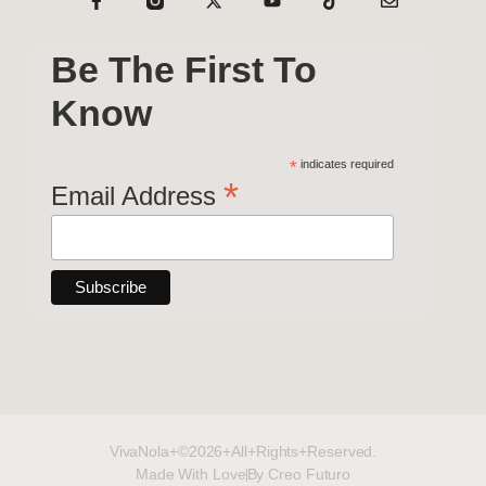
Be The First To
Know
*
indicates required
*
Email Address
VivaNola+©2026+All+Rights+Reserved.
Made With Love
By Creo Futuro