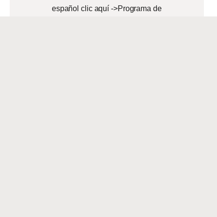
español clic aquí ->Programa de
Héroes de la Fuerza Laboral The
Hispanic Chamber of Commerce of
Louisiana in a Partnership with
READ MORE