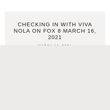
CHECKING IN WITH VIVA
NOLA ON FOX 8 MARCH 16,
2021
MARCH 16, 2021
{youtube}7LSxexOMX7s{/youtube} Vacuna para el COVID-
19 El Apostolado Hispano en asociación con DePaul
Community Health Centers Vaccine Disponible el martes 16
de marzo de 2021 Elegibilidad:
READ MORE