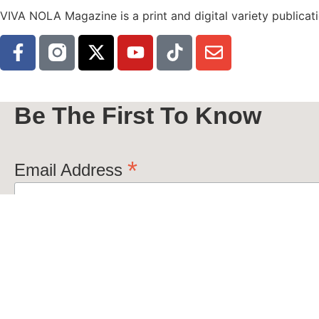
VIVA NOLA Magazine is a print and digital variety publicati
Be The First To Know
*
Email Address
VivaNola+©2026+All+Rights+Reserved.