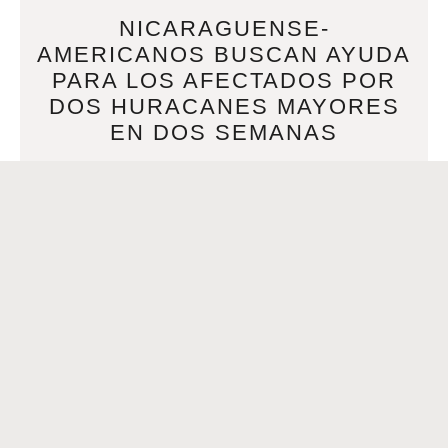
NICARAGUENSE-
AMERICANOS BUSCAN AYUDA
PARA LOS AFECTADOS POR
DOS HURACANES MAYORES
EN DOS SEMANAS
NOVEMBER 17, 2020
Por Nicondra Norwood | Noviembre 17, 2020 at 1:07 PM
CST – Actualizado Noviembre17 at 1:07 PMNEW ORLEANS
(WVUE) Tan solo dos semanas después de
READ MORE