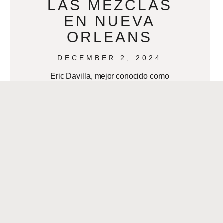
LAS MEZCLAS
EN NUEVA
ORLEANS
DECEMBER 2, 2024
Eric Davilla, mejor conocido como
VDJ Emotion, es la personificación de
los vibrantes sonidos de la música
latina que laten en Nueva Orleans. Su
amor
READ MORE