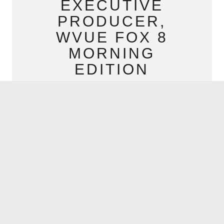
EXECUTIVE
PRODUCER,
WVUE FOX 8
MORNING
EDITION
AUGUST 3, 2021
Jannette ZorrillaExecutive Producer,
WVUE Fox 8 Morning Edition Click
aqui para español- >Jannette Zorrilla
Productora Ejecutiva, Fox 8 Morning
Edition Where are you from? I
READ MORE