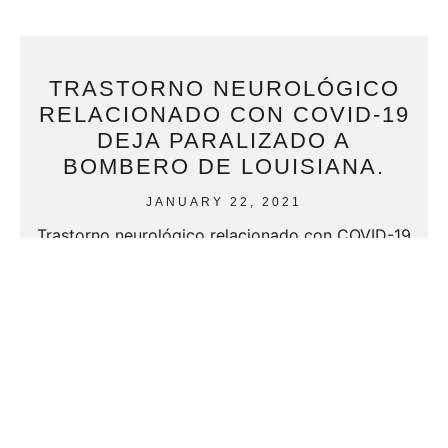
TRASTORNO NEUROLÓGICO
RELACIONADO CON COVID-19
DEJA PARALIZADO A
BOMBERO DE LOUISIANA.
JANUARY 22, 2021
Trastorno neurológico relacionado con COVID-19
deja paralizado a bombero de Louisiana. Por
Kimberly Curth | 21 de enero de 2021 a las 3:57
p.m. CST
READ MORE