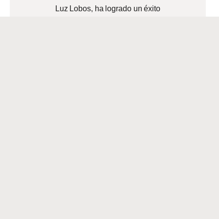
Luz Lobos, ha logrado un éxito
notable a través de la pasión, la
perseverancia y valores
fundamentales. Luz, quien emigró
READ MORE