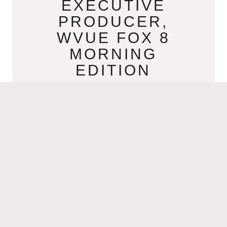
EXECUTIVE
PRODUCER,
WVUE FOX 8
MORNING
EDITION
AUGUST 3, 2021
Jannette ZorrillaExecutive Producer,
WVUE Fox 8 Morning Edition Click
aqui para español- >Jannette Zorrilla
Productora Ejecutiva, Fox 8 Morning
Edition Where are you from? I
READ MORE