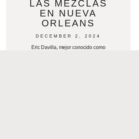
LAS MEZCLAS
EN NUEVA
ORLEANS
DECEMBER 2, 2024
Eric Davilla, mejor conocido como
VDJ Emotion, es la personificación de
los vibrantes sonidos de la música
latina que laten en Nueva Orleans. Su
amor
READ MORE