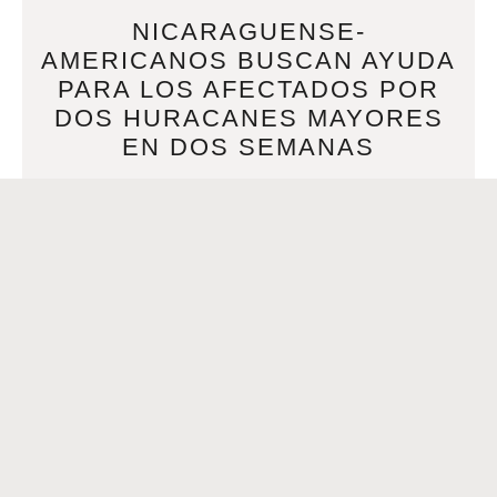
NICARAGUENSE-
AMERICANOS BUSCAN AYUDA
PARA LOS AFECTADOS POR
DOS HURACANES MAYORES
EN DOS SEMANAS
NOVEMBER 17, 2020
Por Nicondra Norwood | Noviembre 17, 2020 at 1:07 PM
CST – Actualizado Noviembre17 at 1:07 PMNEW ORLEANS
(WVUE) Tan solo dos semanas después de
READ MORE