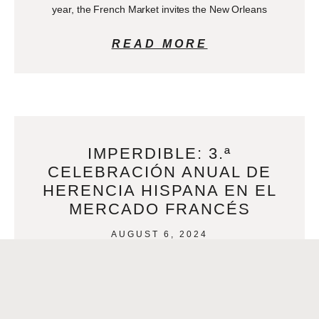
year, the French Market invites the New Orleans
READ MORE
IMPERDIBLE: 3.ª
CELEBRACIÓN ANUAL DE
HERENCIA HISPANA EN EL
MERCADO FRANCÉS
AUGUST 6, 2024
Por tercer año, el French Market invita a la comunidad de
Nueva Orleans y a sus visitantes a honrar la Herencia
Hispana con un festival