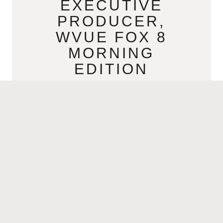
EXECUTIVE
PRODUCER,
WVUE FOX 8
MORNING
EDITION
AUGUST 3, 2021
Jannette ZorrillaExecutive Producer,
WVUE Fox 8 Morning Edition Click
aqui para español- >Jannette Zorrilla
Productora Ejecutiva, Fox 8 Morning
Edition Where are you from? I
READ MORE