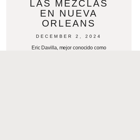
LAS MEZCLAS
EN NUEVA
ORLEANS
DECEMBER 2, 2024
Eric Davilla, mejor conocido como
VDJ Emotion, es la personificación de
los vibrantes sonidos de la música
latina que laten en Nueva Orleans. Su
amor
READ MORE