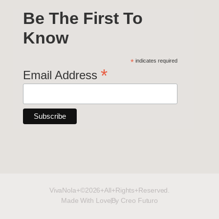
Be The First To
Know
*
indicates required
*
Email Address
VivaNola+©2026+All+Rights+Reserved.
Made With Love
By Creo Futuro