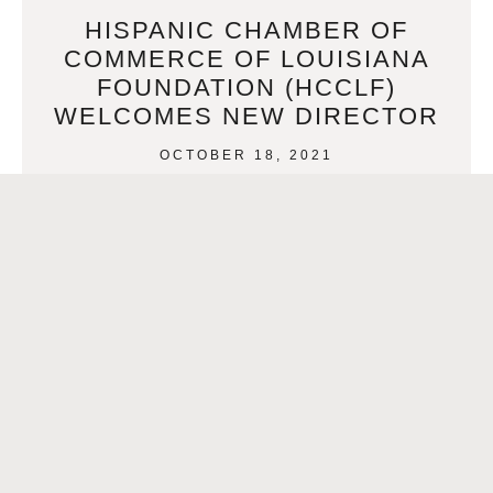
HISPANIC CHAMBER OF
COMMERCE OF LOUISIANA
FOUNDATION (HCCLF)
WELCOMES NEW DIRECTOR
OCTOBER 18, 2021
Hispanic Chamber of Commerce of Louisiana Foundation
(HCCLF) welcomes New Director The Hispanic Chamber of
Commerce of Louisiana announces Ms. Paula M. Belanger
as the
READ MORE