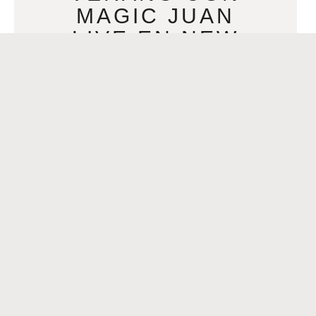
MAGIC JUAN
LIVE EN NEW
ORLEANS
JUNE 29, 2026
El legendario cantautor y ex integrante
de Proyecto Uno llega por primera vez
a Nueva Orleans con una celebración
de música. baile, y nostalgia latina
READ MORE