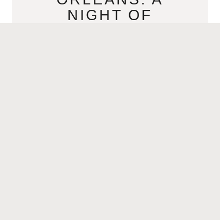
NIGHT OF
NOSTALGIA,
CULTURE.
JUNE 5, 2026
FOR IMMEDIATE RELEASE Former
Proyecto Uno’s legendary frontman
returns with an all-ages celebration of
Latin music, culture, nostalgia, and
dance on August 21 in New
READ MORE