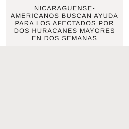
NICARAGUENSE-
AMERICANOS BUSCAN AYUDA
PARA LOS AFECTADOS POR
DOS HURACANES MAYORES
EN DOS SEMANAS
NOVEMBER 17, 2020
Por Nicondra Norwood | Noviembre 17, 2020 at 1:07 PM
CST – Actualizado Noviembre17 at 1:07 PMNEW ORLEANS
(WVUE) Tan solo dos semanas después de
READ MORE