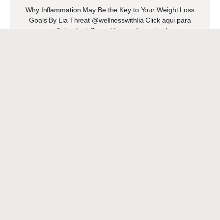
Why Inflammation May Be the Key to Your Weight Loss
Goals By Lia Threat @wellnesswithlia Click aqui para
español- > La inflamación puede ser la clave
READ MORE