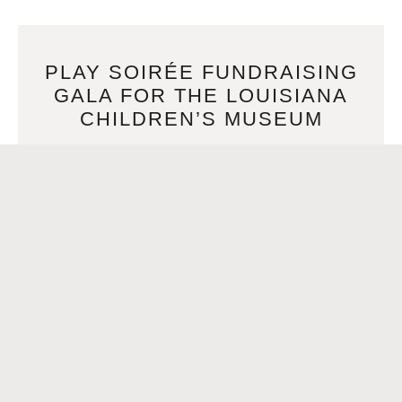
PLAY SOIRÉE FUNDRAISING
GALA FOR THE LOUISIANA
CHILDREN’S MUSEUM
AUGUST 6, 2024
The Louisiana Children’s Museum (LCM) invites the
community to its 26th annual fundraising gala, Play Soirée,
on Saturday, September 21, 2024, at the museum’s scenic
READ MORE