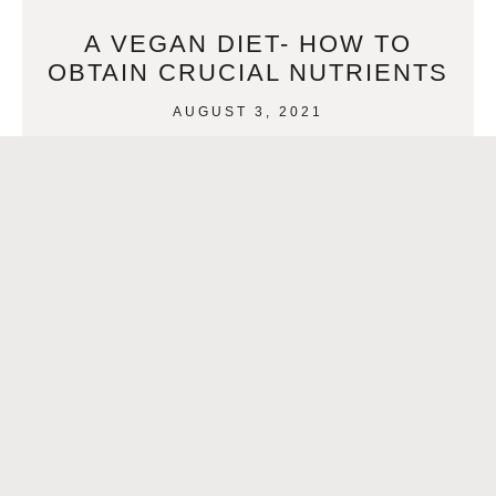
A VEGAN DIET- HOW TO
OBTAIN CRUCIAL NUTRIENTS
AUGUST 3, 2021
A Vegan Diet- How to Obtain Crucial Nutrients By Lia Threat
Click aqui para español- >Una dieta vegana: cómo obtener
nutrientes crucialesThose who choose to
READ MORE