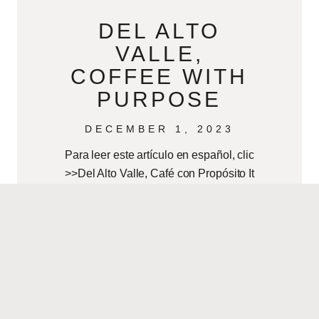
DEL ALTO
VALLE,
COFFEE WITH
PURPOSE
DECEMBER 1, 2023
Para leer este artículo en español, clic
>>Del Alto Valle, Café con Propósito It
is uncommon to meet an entrepreneur
with Paola Barona’s passion. Her
READ MORE