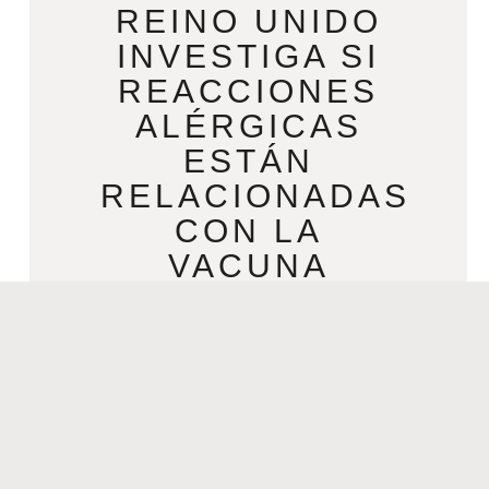
REINO UNIDO
INVESTIGA SI
REACCIONES
ALÉRGICAS
ESTÁN
RELACIONADAS
CON LA
VACUNA
PFIZER
COVID-19
DECEMBER 9, 2020
Reino Unido investiga si reacciones
alérgicas están relacionadas con la
vacuna Pfizer COVID-19 A medida