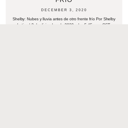
DECEMBER 3, 2020
Shelby: Nubes y lluvia antes de otro frente frío Por Shelby
Latino | 3 de diciembre de 2020 a las 5:45 a.m. CST:
actualizado el
READ MORE